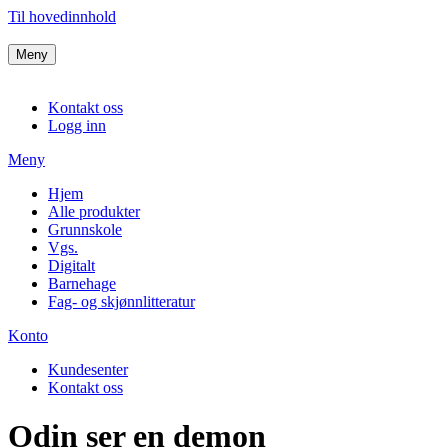
Til hovedinnhold
Meny
Kontakt oss
Logg inn
Meny
Hjem
Alle produkter
Grunnskole
Vgs.
Digitalt
Barnehage
Fag- og skjønnlitteratur
Konto
Kundesenter
Kontakt oss
Odin ser en demon