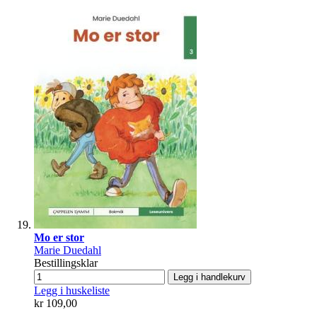
Mo er stor
Marie Duedahl
Bestillingsklar
Legg i handlekurv
Legg i huskeliste
kr 109,00