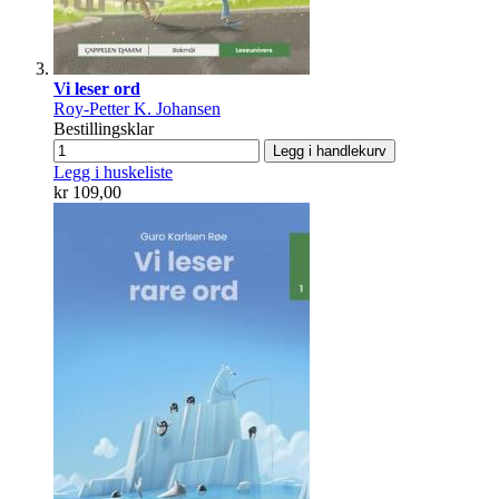
Vi leser ord
Roy-Petter K. Johansen
Bestillingsklar
Legg i handlekurv
Legg i huskeliste
kr 109,00