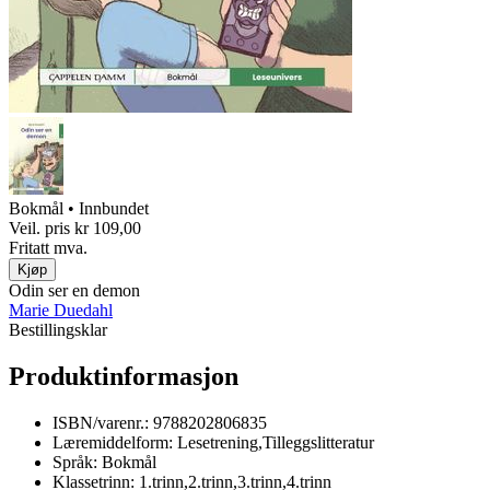
Bokmål • Innbundet
Veil. pris
kr 109,00
Fritatt mva.
Kjøp
Odin ser en demon
Marie Duedahl
Bestillingsklar
Produktinformasjon
ISBN/varenr.:
9788202806835
Læremiddelform:
Lesetrening,Tilleggslitteratur
Språk:
Bokmål
Klassetrinn:
1.trinn,2.trinn,3.trinn,4.trinn