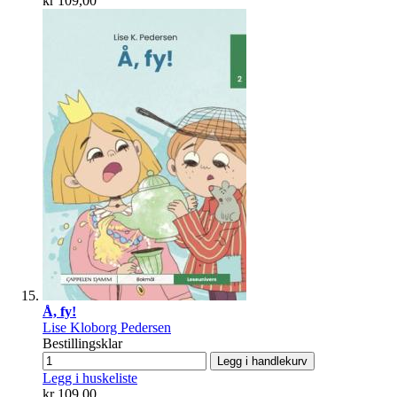
kr 109,00
Å, fy!
Lise Kloborg Pedersen
Bestillingsklar
Legg i handlekurv
Legg i huskeliste
kr 109,00