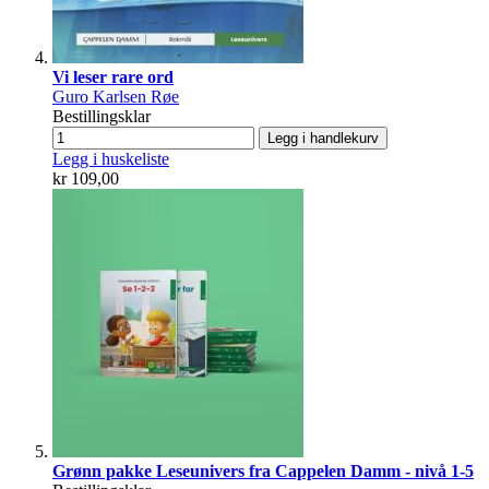
Vi leser rare ord
Guro Karlsen Røe
Bestillingsklar
Legg i handlekurv
Legg i huskeliste
kr 109,00
Grønn pakke Leseunivers fra Cappelen Damm - nivå 1-5