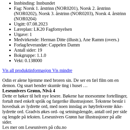
Innbinding:
Innbundet
Fag:
Norsk 1. årstrinn (NOR0201), Norsk 2. årstrinn
(NOR0202), Norsk 3. årstrinn (NOR0203), Norsk 4. årstrinn
(NOR0204)
Utgitt:
07.08.2023
Læreplan:
LK20 Fagfornyelsen
Utgave:
1
Medvirkende:
Herman Ditte (illustr.), Ane Ramm (overs.)
Forlag/leverandør:
Cappelen Damm
Antall sider:
19
Bokgruppe:
1.1.0
Vekt:
0.138000
Vis all produktinformasjon
Vis mindre
Odin er alene hjemme med broren sin. De ser en fæl film om en
demon. Og snart hender skumle ting i huset …
Leseunivers Grønn, Nivå 4
Dette er bøker til helt nye lesere. Bøkene har morsomme fortellinger,
fortalt med enkelt språk og fargerike illustrasjoner. Tekstene består i
hovedsak av lydrette ord, med noen innslag av høyfrekvente ikke-
lydrette ord. Gradvis økes ord- og setningslengde, antall ord per side
og lengde på teksten. Leseunivers Grønn har illustrasjoner på alle
sider.
Les mer om Leseunivers på cdu.no