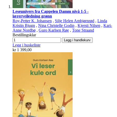
Leseunivers fra Cappelen Damm nivå 1-5 -
lærerveiledning grønn
Roy-Petter K. Johansen
,
Silje Helen Ambjørnrød
,
Linda
Kristin Bjugn
,
Nina Christelle Godin
,
Kjersti Nilsen
,
Kari-
Anne Nordbø
,
Guro Karlsen Røe
,
Tone Straand
Bestillingsklar
Legg i handlekurv
Legg i huskeliste
kr 1 399,00