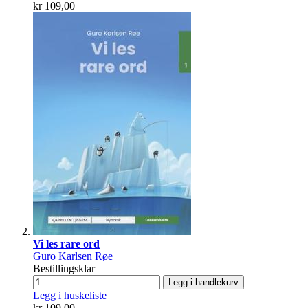
kr 109,00
Vi les rare ord
Guro Karlsen Røe
Bestillingsklar
Legg i handlekurv
Legg i huskeliste
kr 109,00