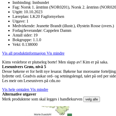
Innbinding:
Innbundet
Fag:
Norsk 1. årstrinn (NOR0201), Norsk 2. årstrinn (NOR020
Utgitt:
10.10.2023
Læreplan:
LK20 Fagfornyelsen
Utgave:
1
Medvirkende:
Jeanette Brandt (illustr.), Øystein Rosse (overs.)
Forlag/leverandør:
Cappelen Damm
Antall sider:
19
Bokgruppe:
1.1.0
Vekt:
0.138000
Vis all produktinformasjon
Vis mindre
Kims veslebror er plutseleg borte! Men slapp av! Kim er på saka.
Leseunivers Grøn, nivå 5
Desse bøkene er for heilt nye lesarar. Bøkene har morosame forteljinga
lydrette ord. Gradvis aukar ord- og setningslengd, talet på ord per side
Les meir om Leseunivers på cdu.no
Vis hele omtalen
Vis mindre
Alternative utgaver
Merk produktene som skal legges i handlekurven
velg alle