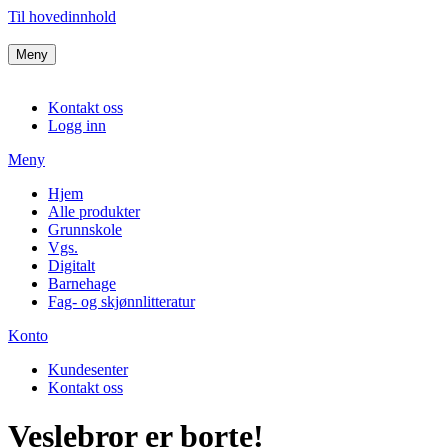
Til hovedinnhold
Meny
Kontakt oss
Logg inn
Meny
Hjem
Alle produkter
Grunnskole
Vgs.
Digitalt
Barnehage
Fag- og skjønnlitteratur
Konto
Kundesenter
Kontakt oss
Veslebror er borte!