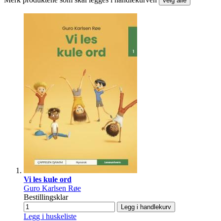
velg alle
Vi les kule ord
Guro Karlsen Røe
Bestillingsklar
Legg i handlekurv
Legg i huskeliste