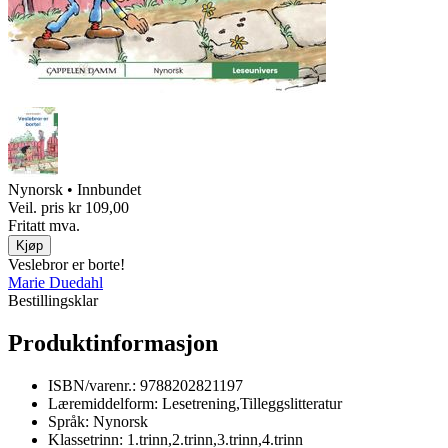
Nynorsk • Innbundet
Veil. pris
kr 109,00
Fritatt mva.
Kjøp
Veslebror er borte!
Marie Duedahl
Bestillingsklar
Produktinformasjon
ISBN/varenr.:
9788202821197
Læremiddelform:
Lesetrening,Tilleggslitteratur
Språk:
Nynorsk
Klassetrinn:
1.trinn,2.trinn,3.trinn,4.trinn