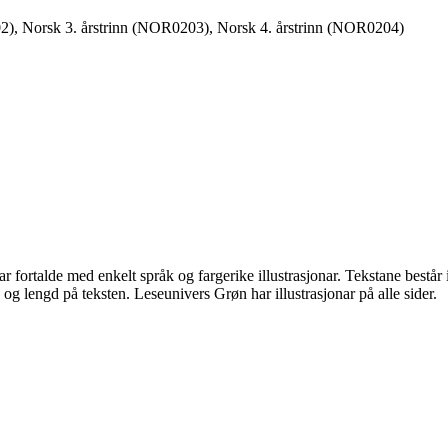
2), Norsk 3. årstrinn (NOR0203), Norsk 4. årstrinn (NOR0204)
r fortalde med enkelt språk og fargerike illustrasjonar. Tekstane bestå
 og lengd på teksten. Leseunivers Grøn har illustrasjonar på alle sider.