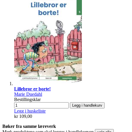
Lillebror er borte!
Marie Duedahl
Bestillingsklar
Legg i handlekurv
Legg i huskeliste
kr 109,00
Bøker fra samme læreverk
Merk produktene som skal legges i handlekurven