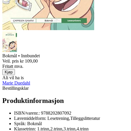
Bokmål • Innbundet
Veil. pris
kr 109,00
Fritatt mva.
Kjøp
Ali vil ha is
Marie Duedahl
Bestillingsklar
Produktinformasjon
ISBN/varenr.:
9788202807092
Læremiddelform:
Lesetrening,Tilleggslitteratur
Språk:
Bokmål
Klassetrinn:
1.trinn,2.trinn,3.trinn,4.trinn