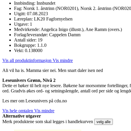
Innbinding:
Innbundet
Fag:
Norsk 1. årstrinn (NOR0201), Norsk 2. årstrinn (NOR020
Utgitt:
07.08.2023
Læreplan:
LK20 Fagfornyelsen
Utgave:
1
Medvirkende:
Angelica Inigo (illustr.), Ane Ramm (overs.)
Forlag/leverandør:
Cappelen Damm
Antall sider:
19
Bokgruppe:
1.1.0
Vekt:
0.138000
Vis all produktinformasjon
Vis mindre
Ali vil ha is. Mamma sier nei. Men snart daler isen ned
Leseunivers Grønn, Nivå 2
Dette er bøker til helt nye lesere. Bøkene har morsomme fortellinger, f
ord. Gradvis økes ord- og setningslengde, antall ord per side og lengde
Les mer om Leseunivers på cdu.no
Vis hele omtalen
Vis mindre
Alternative utgaver
Merk produktene som skal legges i handlekurven
velg alle