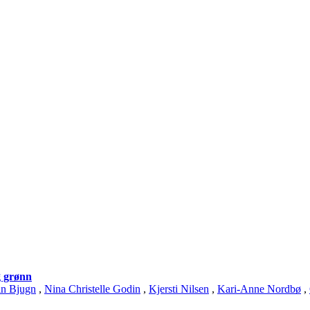
g grønn
in Bjugn
,
Nina Christelle Godin
,
Kjersti Nilsen
,
Kari-Anne Nordbø
,