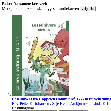
Bøker fra samme læreverk
Merk produktene som skal legges i handlekurven
velg alle
Leseunivers fra Cappelen Damm nivå 1-5 - lærerveilednin
Roy-Petter K. Johansen
,
Silje Helen Ambjørnrød
,
Linda Krist
Bestillingsklar