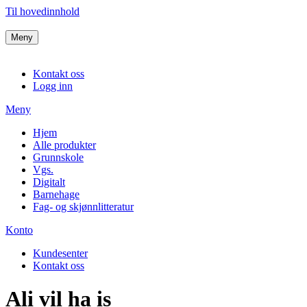
Til hovedinnhold
Meny
Kontakt oss
Logg inn
Meny
Hjem
Alle produkter
Grunnskole
Vgs.
Digitalt
Barnehage
Fag- og skjønnlitteratur
Konto
Kundesenter
Kontakt oss
Ali vil ha is