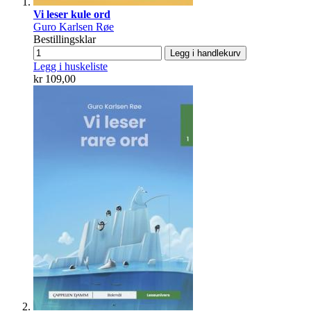
Vi leser kule ord
Guro Karlsen Røe
Bestillingsklar
Legg i handlekurv
Legg i huskeliste
kr 109,00