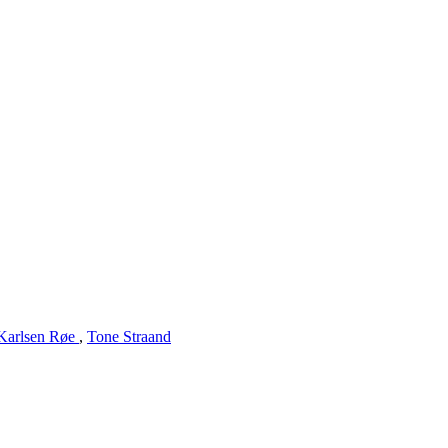
Karlsen Røe
,
Tone Straand