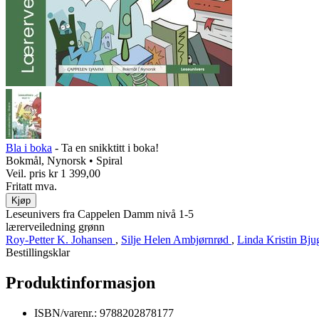
Bla i boka
- Ta en snikktitt i boka!
Bokmål, Nynorsk • Spiral
Veil. pris
kr 1 399,00
Fritatt mva.
Kjøp
Leseunivers fra Cappelen Damm nivå 1-5
lærerveiledning grønn
Roy-Petter K. Johansen
,
Silje Helen Ambjørnrød
,
Linda Kristin Bj
Bestillingsklar
Produktinformasjon
ISBN/varenr.:
9788202878177