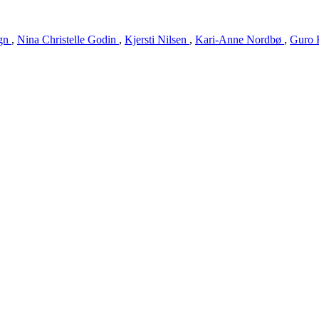
ugn
,
Nina Christelle Godin
,
Kjersti Nilsen
,
Kari-Anne Nordbø
,
Guro 