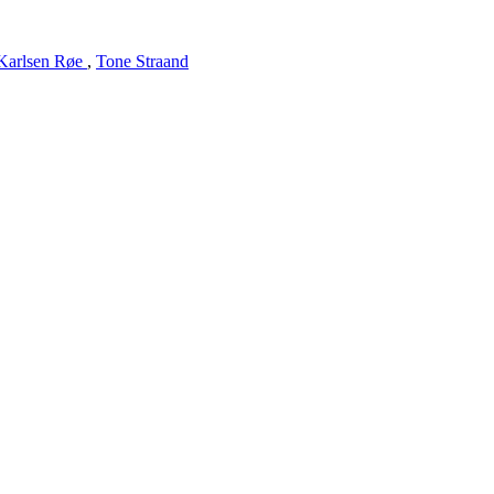
Karlsen Røe
,
Tone Straand