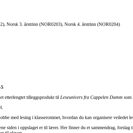
2), Norsk 3. årstrinn (NOR0203), Norsk 4. årstrinn (NOR0204)
-5
et etterlengtet tilleggsprodukt til
Leseunivers fra Cappelen Damm
som b
l.
 jobbe med lesing i klasserommet, hvordan du kan organisere veiledet le
 ene siden i oppslaget er til lærer. Her finner du et sammendrag, forslag 
r til eleven.