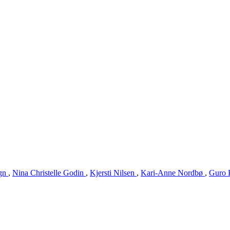
ugn
,
Nina Christelle Godin
,
Kjersti Nilsen
,
Kari-Anne Nordbø
,
Guro 