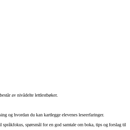
estår av nivådelte lettlestbøker.
sing og hvordan du kan kartlegge elevenes leseerfaringer.
til språkfokus, spørsmål for en god samtale om boka, tips og forslag til