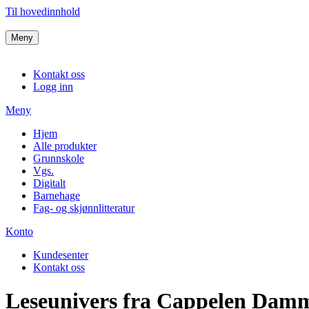
Til hovedinnhold
Meny
Kontakt oss
Logg inn
Meny
Hjem
Alle produkter
Grunnskole
Vgs.
Digitalt
Barnehage
Fag- og skjønnlitteratur
Konto
Kundesenter
Kontakt oss
Leseunivers fra Cappelen Damm