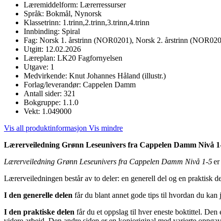
Læremiddelform:
Lærerressurser
Språk:
Bokmål, Nynorsk
Klassetrinn:
1.trinn,2.trinn,3.trinn,4.trinn
Innbinding:
Spiral
Fag:
Norsk 1. årstrinn (NOR0201), Norsk 2. årstrinn (NOR020
Utgitt:
12.02.2026
Læreplan:
LK20 Fagfornyelsen
Utgave:
1
Medvirkende:
Knut Johannes Håland (illustr.)
Forlag/leverandør:
Cappelen Damm
Antall sider:
321
Bokgruppe:
1.1.0
Vekt:
1.049000
Vis all produktinformasjon
Vis mindre
Lærerveiledning Grønn Leseunivers fra Cappelen Damm Nivå 1
Lærerveiledning Grønn Leseunivers fra Cappelen Damm Nivå 1-5
er 
Lærerveiledningen består av to deler: en generell del og en praktisk de
I den generelle delen
får du blant annet gode tips til hvordan du kan
I den praktiske delen
får du et oppslag til hver eneste boktittel. Den
videre arbeid. Den andre siden er en kopioriginal med varierte oppgave