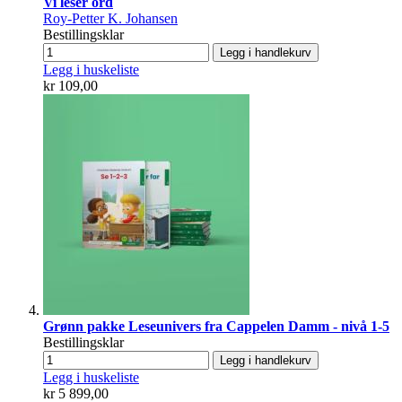
Vi leser ord
Roy-Petter K. Johansen
Bestillingsklar
Legg i handlekurv
Legg i huskeliste
kr 109,00
Grønn pakke Leseunivers fra Cappelen Damm - nivå 1-5
Bestillingsklar
Legg i handlekurv
Legg i huskeliste
kr 5 899,00