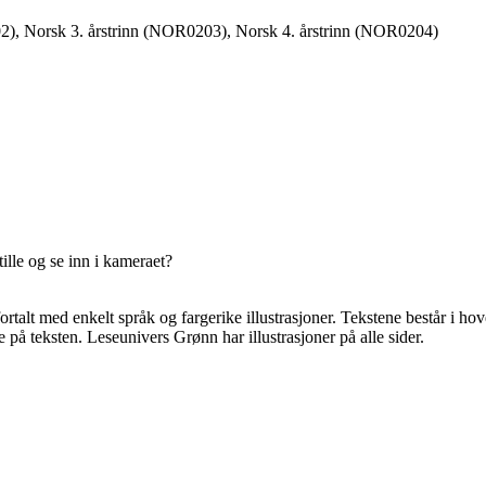
2), Norsk 3. årstrinn (NOR0203), Norsk 4. årstrinn (NOR0204)
stille og se inn i kameraet?
ortalt med enkelt språk og fargerike illustrasjoner. Tekstene består i h
 på teksten. Leseunivers Grønn har illustrasjoner på alle sider.