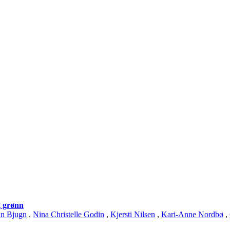
g grønn
in Bjugn
,
Nina Christelle Godin
,
Kjersti Nilsen
,
Kari-Anne Nordbø
,