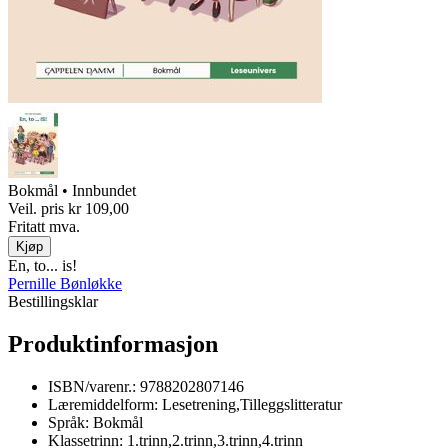
Bokmål • Innbundet
Veil. pris
kr 109,00
Fritatt mva.
Kjøp
En, to... is!
Pernille Bønløkke
Bestillingsklar
Produktinformasjon
ISBN/varenr.:
9788202807146
Læremiddelform:
Lesetrening,Tilleggslitteratur
Språk:
Bokmål
Klassetrinn:
1.trinn,2.trinn,3.trinn,4.trinn