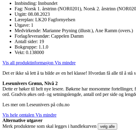
Innbinding:
Innbundet
Fag:
Norsk 1. årstrinn (NOR0201), Norsk 2. årstrinn (NOR020
Utgitt:
08.08.2023
Læreplan:
LK20 Fagfornyelsen
Utgave:
1
Medvirkende:
Marianne Pryning (illustr.), Ane Ramm (overs.)
Forlag/leverandør:
Cappelen Damm
Antall sider:
19
Bokgruppe:
1.1.0
Vekt:
0.138000
Vis all produktinformasjon
Vis mindre
Det er ikke så lett å ta bilde av en hel klasse! Hvordan få alle til å stå 
Leseunivers Grønn, Nivå 2
Dette er bøker til helt nye lesere. Bøkene har morsomme fortellinger, f
ord. Gradvis økes ord- og setningslengde, antall ord per side og lengde
Les mer om Leseunivers på cdu.no
Vis hele omtalen
Vis mindre
Alternative utgaver
Merk produktene som skal legges i handlekurven
velg alle