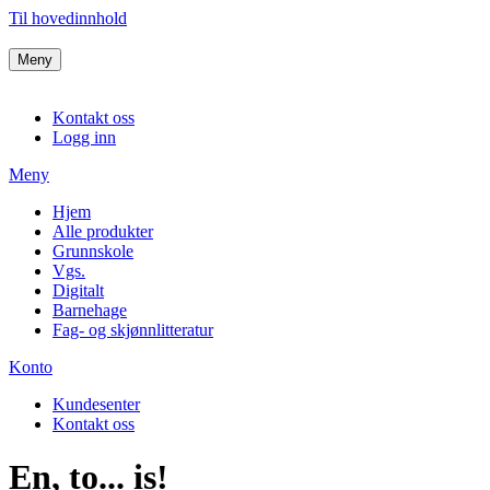
Til hovedinnhold
Meny
Kontakt oss
Logg inn
Meny
Hjem
Alle produkter
Grunnskole
Vgs.
Digitalt
Barnehage
Fag- og skjønnlitteratur
Konto
Kundesenter
Kontakt oss
En, to... is!