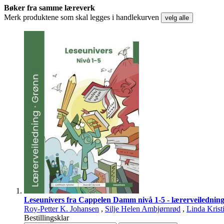
Bøker fra samme læreverk
Merk produktene som skal legges i handlekurven
velg alle
Leseunivers fra Cappelen Damm nivå 1-5 - lærerveilednin
Roy-Petter K. Johansen
,
Silje Helen Ambjørnrød
,
Linda Krist
Bestillingsklar