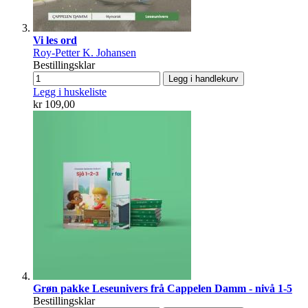
Vi les ord
Roy-Petter K. Johansen
Bestillingsklar
Legg i handlekurv
Legg i huskeliste
kr 109,00
Grøn pakke Leseunivers frå Cappelen Damm - nivå 1-5
Bestillingsklar