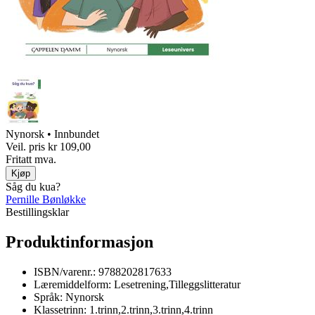
Nynorsk • Innbundet
Veil. pris
kr 109,00
Fritatt mva.
Kjøp
Såg du kua?
Pernille Bønløkke
Bestillingsklar
Produktinformasjon
ISBN/varenr.:
9788202817633
Læremiddelform:
Lesetrening,Tilleggslitteratur
Språk:
Nynorsk
Klassetrinn:
1.trinn,2.trinn,3.trinn,4.trinn