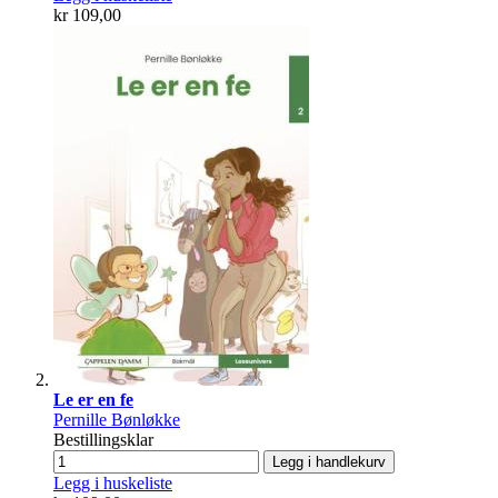
kr 109,00
Le er en fe
Pernille Bønløkke
Bestillingsklar
Legg i handlekurv
Legg i huskeliste