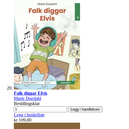
Falk diggar Elvis
Marie Duedahl
Bestillingsklar
Legg i handlekurv
Legg i huskeliste
kr 109,00