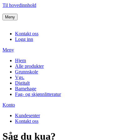
Til hovedinnhold
Meny
Kontakt oss
Logg inn
Meny
Hjem
Alle produkter
Grunnskole
Vgs.
Digitalt
Barnehage
Fag- og skjønnlitteratur
Konto
Kundesenter
Kontakt oss
Såg du kua?