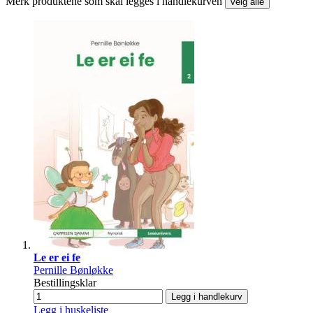
Merk produktene som skal legges i handlekurven
velg alle
Le er ei fe
Pernille Bønløkke
Bestillingsklar
Legg i handlekurv
Legg i huskeliste