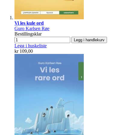
Vi les kule ord
Guro Karlsen Røe
Bestillingsklar
Legg i handlekurv
Legg i huskeliste
kr 109,00