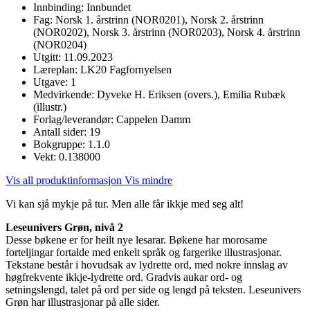
Innbinding:
Innbundet
Fag:
Norsk 1. årstrinn (NOR0201), Norsk 2. årstrinn
(NOR0202), Norsk 3. årstrinn (NOR0203), Norsk 4. årstrinn
(NOR0204)
Utgitt:
11.09.2023
Læreplan:
LK20 Fagfornyelsen
Utgave:
1
Medvirkende:
Dyveke H. Eriksen (overs.), Emilia Rubæk
(illustr.)
Forlag/leverandør:
Cappelen Damm
Antall sider:
19
Bokgruppe:
1.1.0
Vekt:
0.138000
Vis all produktinformasjon
Vis mindre
Vi kan sjå mykje på tur. Men alle får ikkje med seg alt!
Leseunivers Grøn, nivå 2
Desse bøkene er for heilt nye lesarar. Bøkene har morosame
forteljingar fortalde med enkelt språk og fargerike illustrasjonar.
Tekstane består i hovudsak av lydrette ord, med nokre innslag av
høgfrekvente ikkje-lydrette ord. Gradvis aukar ord- og
setningslengd, talet på ord per side og lengd på teksten. Leseunivers
Grøn har illustrasjonar på alle sider.