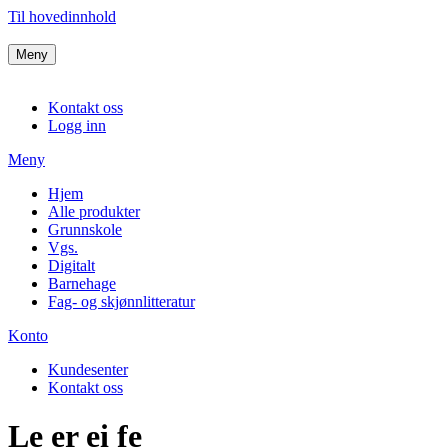
Til hovedinnhold
Meny
Kontakt oss
Logg inn
Meny
Hjem
Alle produkter
Grunnskole
Vgs.
Digitalt
Barnehage
Fag- og skjønnlitteratur
Konto
Kundesenter
Kontakt oss
Le er ei fe