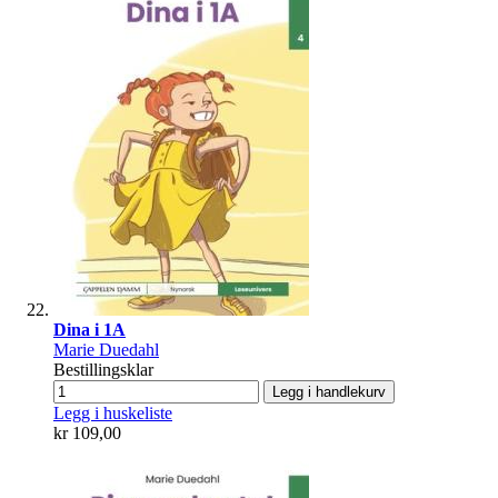
Dina i 1A
Marie Duedahl
Bestillingsklar
Legg i handlekurv
Legg i huskeliste
kr 109,00