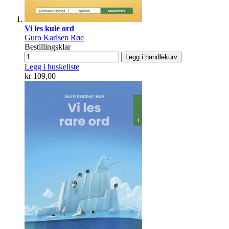
Vi les kule ord
Guro Karlsen Røe
Bestillingsklar
Legg i handlekurv
Legg i huskeliste
kr 109,00