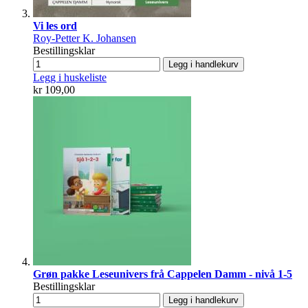
Vi les ord
Roy-Petter K. Johansen
Bestillingsklar
Legg i handlekurv
Legg i huskeliste
kr 109,00
Grøn pakke Leseunivers frå Cappelen Damm - nivå 1-5
Bestillingsklar
Legg i handlekurv