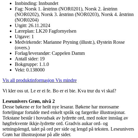
Innbinding:
Innbundet
Fag:
Norsk 1. årstrinn (NOR0201), Norsk 2. årstrinn
(NOR0202), Norsk 3. årstrinn (NOR0203), Norsk 4. årstrinn
(NOR0204)
Utgitt:
26.11.2024
Læreplan:
LK20 Fagfornyelsen
Utgave:
1
Medvirkende:
Marianne Pryning (illustr.), Øystein Rosse
(overs.)
Forlag/leverandør:
Cappelen Damm
Antall sider:
19
Bokgruppe:
1.1.0
Vekt:
0.138000
Vis all produktinformasjon
Vis mindre
Vi kler oss ut. Le er ei fe. Bo er ei bie. Kva trur du vi skal?
Leseunivers Grøn, nivå 2
Desse bøkene er for heilt nye lesarar. Bøkene har morosame
forteljingar fortalde med enkelt språk og fargerike illustrasjonar.
Tekstane består i hovudsak av lydrette ord, med nokre innslag av
høgfrekvente ikkje-lydrette ord. Gradvis aukar ord- og
setningslengd, talet på ord per side og lengd på teksten. Leseunivers
Grøn har illustrasjonar på alle sider.