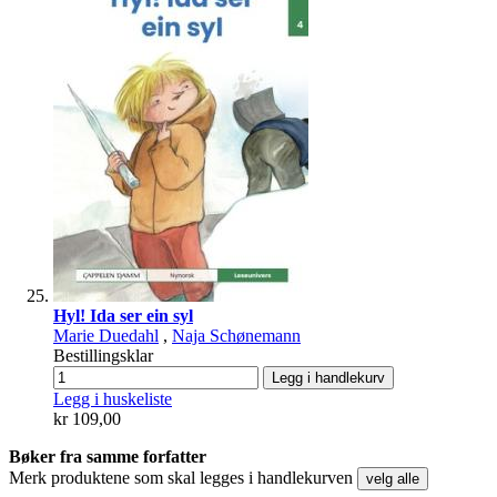
Hyl! Ida ser ein syl
Marie Duedahl
,
Naja Schønemann
Bestillingsklar
Legg i handlekurv
Legg i huskeliste
kr 109,00
Bøker fra samme forfatter
Merk produktene som skal legges i handlekurven
velg alle