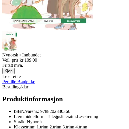
Nynorsk • Innbundet
Veil. pris
kr 109,00
Fritatt mva.
Kjøp
Le er ei fe
Pernille Bønløkke
Bestillingsklar
Produktinformasjon
ISBN/varenr.:
9788202830366
Læremiddelform:
Tilleggslitteratur,Lesetrening
Språk:
Nynorsk
Klassetrinn:
1.trinn,2.trinn,3.trinn,4.trinn