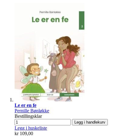
Le er en fe
Pernille Bønløkke
Bestillingsklar
Legg i handlekurv
Legg i huskeliste
kr 109,00