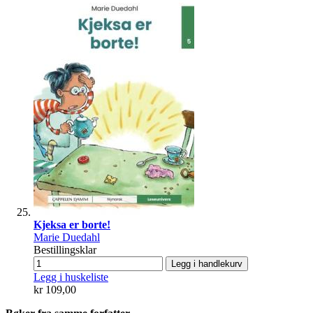
Kjeksa er borte!
Marie Duedahl
Bestillingsklar
Legg i handlekurv
Legg i huskeliste
kr 109,00