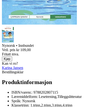
Nynorsk • Innbundet
Veil. pris
kr 109,00
Fritatt mva.
Kjøp
Kan vi ro?
Karina Jansen
Bestillingsklar
Produktinformasjon
ISBN/varenr.:
9788202807115
Læremiddelform:
Lesetrening,Tilleggslitteratur
Språk:
Nynorsk
Klassetrinn:
1.trinn,2.trinn,3.trinn,4.trinn