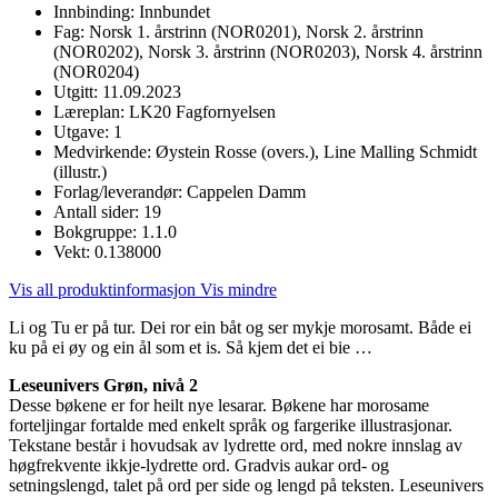
Innbinding:
Innbundet
Fag:
Norsk 1. årstrinn (NOR0201), Norsk 2. årstrinn
(NOR0202), Norsk 3. årstrinn (NOR0203), Norsk 4. årstrinn
(NOR0204)
Utgitt:
11.09.2023
Læreplan:
LK20 Fagfornyelsen
Utgave:
1
Medvirkende:
Øystein Rosse (overs.), Line Malling Schmidt
(illustr.)
Forlag/leverandør:
Cappelen Damm
Antall sider:
19
Bokgruppe:
1.1.0
Vekt:
0.138000
Vis all produktinformasjon
Vis mindre
Li og Tu er på tur. Dei ror ein båt og ser mykje morosamt. Både ei
ku på ei øy og ein ål som et is. Så kjem det ei bie …
Leseunivers Grøn, nivå 2
Desse bøkene er for heilt nye lesarar. Bøkene har morosame
forteljingar fortalde med enkelt språk og fargerike illustrasjonar.
Tekstane består i hovudsak av lydrette ord, med nokre innslag av
høgfrekvente ikkje-lydrette ord. Gradvis aukar ord- og
setningslengd, talet på ord per side og lengd på teksten. Leseunivers