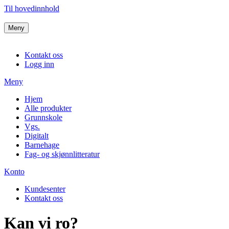
Til hovedinnhold
Meny
Kontakt oss
Logg inn
Meny
Hjem
Alle produkter
Grunnskole
Vgs.
Digitalt
Barnehage
Fag- og skjønnlitteratur
Konto
Kundesenter
Kontakt oss
Kan vi ro?