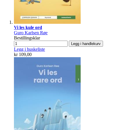
Vi les kule ord
Guro Karlsen Røe
Bestillingsklar
Legg i handlekurv
Legg i huskeliste
kr 109,00