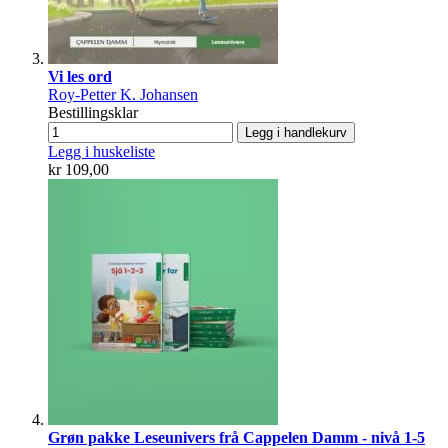
Vi les ord
Roy-Petter K. Johansen
Bestillingsklar
Legg i handlekurv
Legg i huskeliste
kr 109,00
Grøn pakke Leseunivers frå Cappelen Damm - nivå 1-5