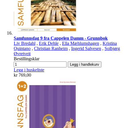
Samfunnsfag 9 fra Cappelen Damm - Grunnbok
Liv Bredahl
,
Erik Dehle
,
Ella Mæhlumshagen
,
Kristina
Quintano
,
Christian Ranheim
,
Ingerid Salvesen
,
Solbjørg
Øvretveit
Bestillingsklar
Legg i handlekurv
Legg i huskeliste
kr 769,00