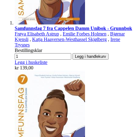
Samfunnsfag 7 fra Cappelen Damm Unibok - Grunnbok
Frøya Elisabeth Astrup
,
Emilie Forbes Holmen
,
Bjørnar
Kjensli
,
Katja Haaversen-Westhassel Skjølberg
,
Irene
Trysnes
Bestillingsklar
Legg i handlekurv
Legg i huskeliste
kr 139,00