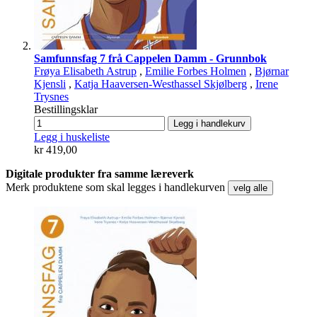
Samfunnsfag 7 frå Cappelen Damm - Grunnbok
Frøya Elisabeth Astrup
,
Emilie Forbes Holmen
,
Bjørnar
Kjensli
,
Katja Haaversen-Westhassel Skjølberg
,
Irene
Trysnes
Bestillingsklar
Legg i handlekurv
Legg i huskeliste
kr 419,00
Digitale produkter fra samme læreverk
Merk produktene som skal legges i handlekurven
velg alle