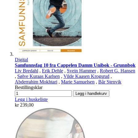
Digital
Samfunnsfag 10 fra Cappelen Damm Unibok - Grunnbok
Liv Bredahl
,
Erik Dehle
,
Svein Hammer
,
Robert G. Hansen
,
Sølve Kuraas Karlsen
,
Vilde Kaasen Krogsrud
,
Abderrahim Mokhtari
,
Marie Samuelsen
,
Bår Stenvik
Bestillingsklar
Legg i handlekurv
Legg i huskeliste
kr 239,00