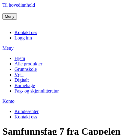
Til hovedinnhold
Meny
Kontakt oss
Logg inn
Meny
Hjem
Alle produkter
Grunnskole
Vgs.
Digitalt
Barnehage
Fag- og skjønnlitteratur
Konto
Kundesenter
Kontakt oss
Samfunnsfag 7 fra Cappelen