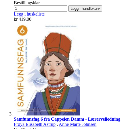
Bestillingsklar
Legg i handlekurv
Legg i huskeliste
kr 419,00
Samfunnsfag 6 fra Cappelen Damm - Lærerveiledning
Frøya Elisabeth Astrup
,
Anne Marte Johnsen