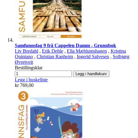
Samfunnsfag 9 frå Cappelen Damm - Grunnbok
Liv Bredahl
,
Erik Dehle
,
Ella Mæhlumshagen
,
Kristina
Quintano
,
Christian Ranheim
,
Ingerid Salvesen
,
Solbjørg
Øvretveit
Bestillingsklar
Legg i handlekurv
Legg i huskeliste
kr 769,00