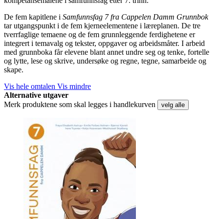
kompetansemålene i samfunnsfag etter 7. trinn.
De fem kapitlene i
Samfunnsfag 7 fra Cappelen Damm Grunnbok
tar utgangspunkt i de fem kjerneelementene i læreplanen. De tre
tverrfaglige temaene og de fem grunnleggende ferdighetene er
integrert i temavalg og tekster, oppgaver og arbeidsmåter. I arbeid
med grunnboka får elevene blant annet undre seg og tenke, fortelle
og lytte, lese og skrive, undersøke og regne, tegne, samarbeide og
skape.
Vis hele omtalen
Vis mindre
Alternative utgaver
Merk produktene som skal legges i handlekurven
velg alle