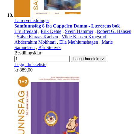
Lærerveiledninger
Samfunnsfag 8 fra Cappelen Damm - Lærerens bok
Liv Bredahl
,
Erik Dehle
,
Svein Hammer
,
Robert G. Hansen
,
Sølve Kuraas Karlsen
,
Vilde Kaasen Krogsrud
,
Abderrahim Mokhtari
,
Ella Mæhlumshagen
,
Marie
Samuelsen
,
Bår Stenvik
Bestillingsklar
Legg i handlekurv
Legg i huskeliste
kr 889,00