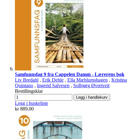
Samfunnsfag 9 fra Cappelen Damm - Lærerens bok
Liv Bredahl
,
Erik Dehle
,
Ella Mæhlumshagen
,
Kristina
Quintano
,
Ingerid Salvesen
,
Solbjørg Øvretveit
Bestillingsklar
Legg i handlekurv
Legg i huskeliste
kr 889,00