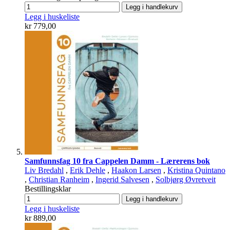
Legg i handlekurv
Legg i huskeliste
kr 779,00
Samfunnsfag 10 fra Cappelen Damm - Lærerens bok
Liv Bredahl
,
Erik Dehle
,
Haakon Larsen
,
Kristina Quintano
,
Christian Ranheim
,
Ingerid Salvesen
,
Solbjørg Øvretveit
Bestillingsklar
Legg i handlekurv
Legg i huskeliste
kr 889,00