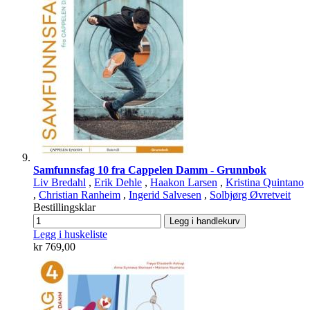
Samfunnsfag 10 fra Cappelen Damm - Grunnbok
Liv Bredahl
,
Erik Dehle
,
Haakon Larsen
,
Kristina Quintano
,
Christian Ranheim
,
Ingerid Salvesen
,
Solbjørg Øvretveit
Bestillingsklar
Legg i handlekurv
Legg i huskeliste
kr 769,00