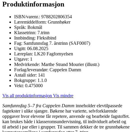
Produktinformasjon
ISBN/varenr.:
9788202806354
Læremiddelform:
Grunnbøker
Språk:
Bokmål
Klassetrinn:
7.trinn
Innbinding:
Fleksibind
Fag:
Samfunnsfag 7. årstrinn (SAF0007)
Utgitt:
06.08.2025
Læreplan:
LK20 Fagfornyelsen
Utgave:
1
Medvirkende:
Marthe Strand Mourier (illustr.)
Forlag/leverandør:
Cappelen Damm
Antall sider:
141
Bokgruppe:
1.1.0
Vekt:
0.475000
Vis all produktinformasjon
Vis mindre
Samfunnsfag 5–7 fra Cappelen Damm
inneholder elevtilpassede
fagtekster i ulike sjangre. Bøkene har varierte, selvforklarende
oppgaver hvor elevene får repetere, anvende og bearbeide fagstoffet.
kan brukes både i klasseromsundervisning, til individuelt arbeid og
til arbeid i par eller i grupper. Til sammen dekker de tre grunnbøkene