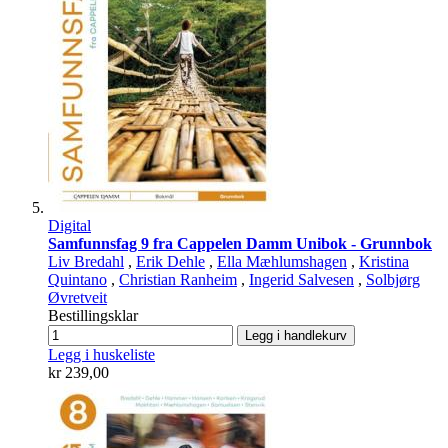
Digital
Samfunnsfag 9 fra Cappelen Damm Unibok - Grunnbok
Liv Bredahl
,
Erik Dehle
,
Ella Mæhlumshagen
,
Kristina
Quintano
,
Christian Ranheim
,
Ingerid Salvesen
,
Solbjørg
Øvretveit
Bestillingsklar
Legg i handlekurv
Legg i huskeliste
kr 239,00