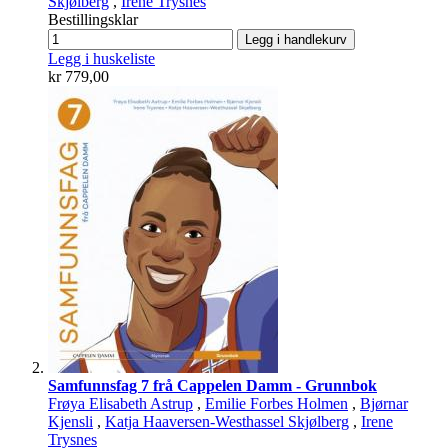
Skjølberg
,
Irene Trysnes
Bestillingsklar
Legg i handlekurv
Legg i huskeliste
kr 779,00
Samfunnsfag 7 frå Cappelen Damm - Grunnbok
Frøya Elisabeth Astrup
,
Emilie Forbes Holmen
,
Bjørnar
Kjensli
,
Katja Haaversen-Westhassel Skjølberg
,
Irene
Trysnes