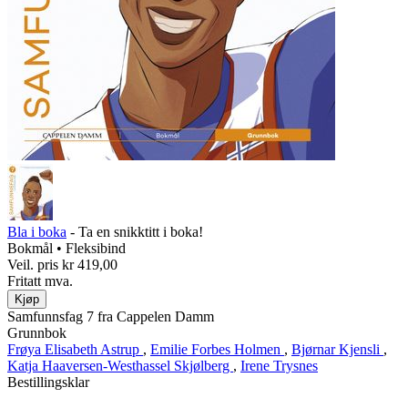
Bla i boka
- Ta en snikktitt i boka!
Bokmål • Fleksibind
Veil. pris
kr 419,00
Fritatt mva.
Kjøp
Samfunnsfag 7 fra Cappelen Damm
Grunnbok
Frøya Elisabeth Astrup
,
Emilie Forbes Holmen
,
Bjørnar Kjensli
,
Katja Haaversen-Westhassel Skjølberg
,
Irene Trysnes
Bestillingsklar