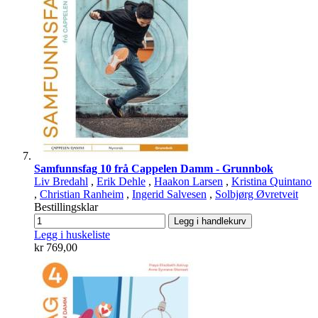
Samfunnsfag 10 frå Cappelen Damm - Grunnbok
Liv Bredahl
,
Erik Dehle
,
Haakon Larsen
,
Kristina Quintano
,
Christian Ranheim
,
Ingerid Salvesen
,
Solbjørg Øvretveit
Bestillingsklar
Legg i handlekurv
Legg i huskeliste
kr 769,00