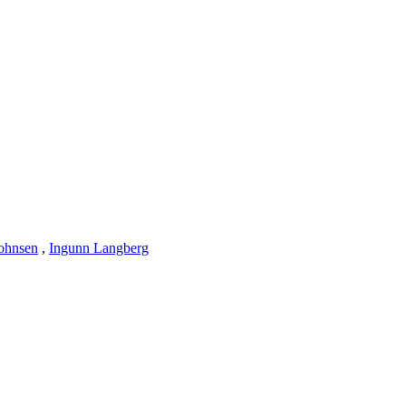
ohnsen
,
Ingunn Langberg