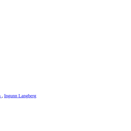
n
,
Ingunn Langberg