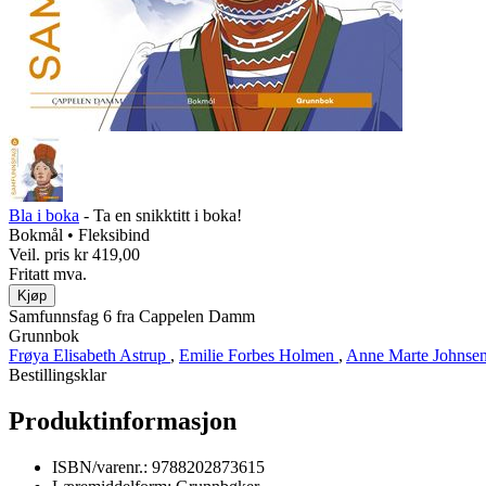
Bla i boka
- Ta en snikktitt i boka!
Bokmål • Fleksibind
Veil. pris
kr 419,00
Fritatt mva.
Kjøp
Samfunnsfag 6 fra Cappelen Damm
Grunnbok
Frøya Elisabeth Astrup
,
Emilie Forbes Holmen
,
Anne Marte Johnse
Bestillingsklar
Produktinformasjon
ISBN/varenr.:
9788202873615