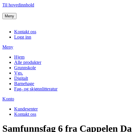
Til hovedinnhold
Meny
Kontakt oss
Logg inn
Meny
Hjem
Alle produkter
Grunnskole
Vgs.
Digitalt
Barnehage
Fag- og skjønnlitteratur
Konto
Kundesenter
Kontakt oss
Samfunnsfag 6 fra Cappelen 