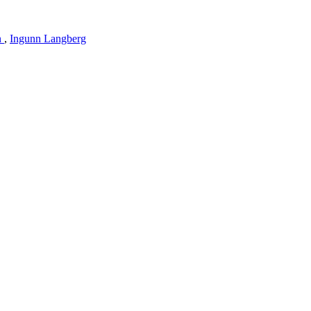
n
,
Ingunn Langberg