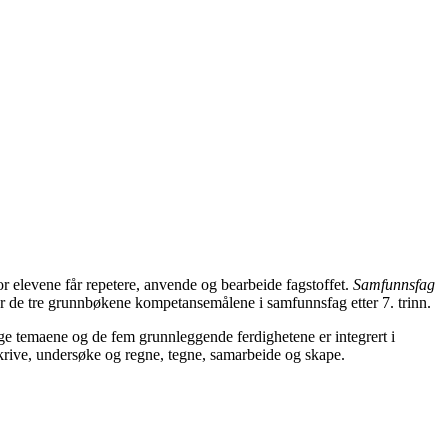
or elevene får repetere, anvende og bearbeide fagstoffet.
Samfunnsfag
ker de tre grunnbøkene kompetansemålene i samfunnsfag etter 7. trinn.
ige temaene og de fem grunnleggende ferdighetene er integrert i
skrive, undersøke og regne, tegne, samarbeide og skape.