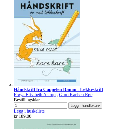
Håndskrift fra Cappelen Damm - Løkkeskrift
Frøya Elisabeth Astrup
,
Guro Karlsen Røe
Bestillingsklar
Legg i handlekurv
Legg i huskeliste
kr 189,00