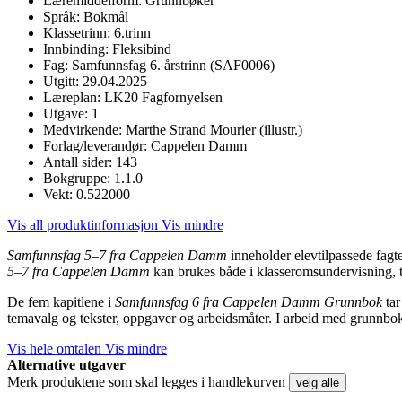
Læremiddelform:
Grunnbøker
Språk:
Bokmål
Klassetrinn:
6.trinn
Innbinding:
Fleksibind
Fag:
Samfunnsfag 6. årstrinn (SAF0006)
Utgitt:
29.04.2025
Læreplan:
LK20 Fagfornyelsen
Utgave:
1
Medvirkende:
Marthe Strand Mourier (illustr.)
Forlag/leverandør:
Cappelen Damm
Antall sider:
143
Bokgruppe:
1.1.0
Vekt:
0.522000
Vis all produktinformasjon
Vis mindre
Samfunnsfag 5–7 fra Cappelen Damm
inneholder elevtilpassede fagte
5–7 fra Cappelen Damm
kan brukes både i klasseromsundervisning, ti
De fem kapitlene i
Samfunnsfag 6 fra Cappelen Damm Grunnbok
ta
temavalg og tekster, oppgaver og arbeidsmåter. I arbeid med grunnboka
Vis hele omtalen
Vis mindre
Alternative utgaver
Merk produktene som skal legges i handlekurven
velg alle