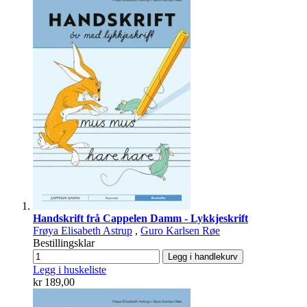
Handskrift frå Cappelen Damm - Lykkjeskrift
Frøya Elisabeth Astrup
,
Guro Karlsen Røe
Bestillingsklar
Legg i handlekurv
Legg i huskeliste
kr 189,00