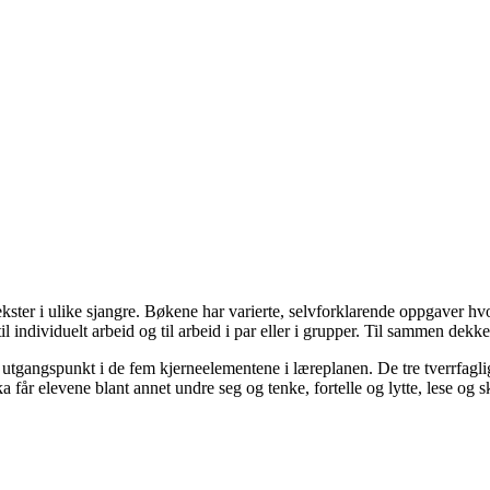
kster i ulike sjangre. Bøkene har varierte, selvforklarende oppgaver hv
l individuelt arbeid og til arbeid i par eller i grupper. Til sammen dek
r utgangspunkt i de fem kjerneelementene i læreplanen. De tre tverrfagl
 får elevene blant annet undre seg og tenke, fortelle og lytte, lese og 