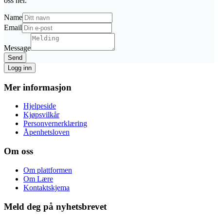
oss her.
Name
Email
Message
Send
Logg inn
Mer informasjon
Hjelpeside
Kjøpsvilkår
Personvernerklæring
Åpenhetsloven
Om oss
Om plattformen
Om Lære
Kontaktskjema
Meld deg på nyhetsbrevet